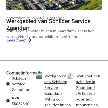
november 25, 2024
Postcode
Werkgebied van Schilder Service
Zaandam
Wilt u een schilder huren in Zaandam? Dit is het
werkgebied van ons schildersbedrijf in...
Lees meer
Contactinformatie:
Werkgebied
Wat kost een
Schilder
van Schilder
schilder in
Service
Service
Zaandam?
Zaandam
Zaandam
De kosten
KVK:
Wilt u een
voor het
58037640
schilder huren
inhuren van