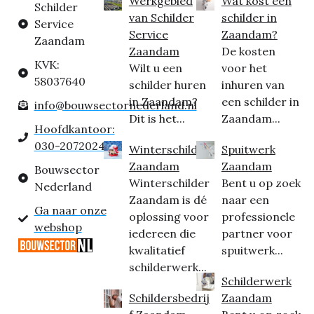
Werkgebied
Wat kost een
Schilder
van Schilder
schilder in
Service
Service
Zaandam?
Zaandam
Zaandam
De kosten
KVK:
Wilt u een
voor het
58037640
schilder huren
inhuren van
in Zaandam?
een schilder in
info@bouwsectornederland.nl
Dit is het...
Zaandam...
Hoofdkantoor:
030-2072024
Winterschilder
Spuitwerk
Zaandam
Zaandam
Bouwsector
Winterschilder
Bent u op zoek
Nederland
Zaandam is dé
naar een
Ga naar onze
oplossing voor
professionele
webshop
iedereen die
partner voor
kwalitatief
spuitwerk...
schilderwerk...
Schilderwerk
Schildersbedrij
Zaandam