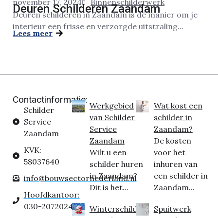
november 17, 2024
Binnenschilderwerk
Deuren Schilderen Zaandam
Deuren schilderen in Zaandam is dé manier om je
interieur een frisse en verzorgde uitstraling...
Lees meer
Contactinformatie:
Werkgebied
Wat kost een
Schilder
van Schilder
schilder in
Service
Service
Zaandam?
Zaandam
Zaandam
De kosten
KVK:
Wilt u een
voor het
58037640
schilder huren
inhuren van
in Zaandam?
een schilder in
info@bouwsectornederland.nl
Dit is het...
Zaandam...
Hoofdkantoor:
030-2072024
Winterschilder
Spuitwerk