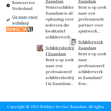
Zaandam
Zaandam
Bouwsector
Winterschilder
Bent u op zoek
Nederland
Zaandam is dé
naar een
Ga naar onze
oplossing voor
professionele
webshop
iedereen die
partner voor
kwalitatief
spuitwerk...
schilderwerk...
Schilderwerk
Schildersbedrij
Zaandam
f Zaandam
Bent u op zoek
Bent u op zoek
naar
naar een
professioneel
professioneel
schilderwerk
schildersbedrij
in Zaandam?
f in Zaandam...
Een...
Copyright © 2024 Schilder Service Zaandam, All rights