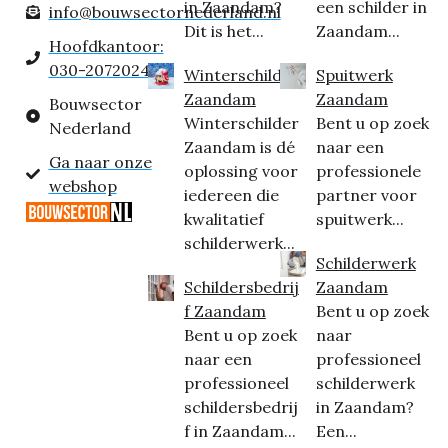
in Zaandam?
een schilder in
info@bouwsectornederland.nl
Dit is het...
Zaandam...
Hoofdkantoor:
030-2072024
Winterschilder
Spuitwerk
Zaandam
Zaandam
Bouwsector
Winterschilder
Bent u op zoek
Nederland
Zaandam is dé
naar een
Ga naar onze
oplossing voor
professionele
webshop
iedereen die
partner voor
kwalitatief
spuitwerk...
schilderwerk...
Schilderwerk
Schildersbedrij
Zaandam
f Zaandam
Bent u op zoek
Bent u op zoek
naar
naar een
professioneel
professioneel
schilderwerk
schildersbedrij
in Zaandam?
f in Zaandam...
Een...