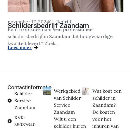
november 17, 2024
Bedrijf
Schildersbedrijf Zaandam
Bent u op zoek naar een professioneel
schildersbedrijf in Zaandam dat hoogwaardige
kwaliteit levert? Zoek...
Lees meer
Contactinformatie:
Werkgebied
Wat kost een
Schilder
van Schilder
schilder in
Service
Service
Zaandam?
Zaandam
Zaandam
De kosten
KVK:
Wilt u een
voor het
58037640
schilder huren
inhuren van