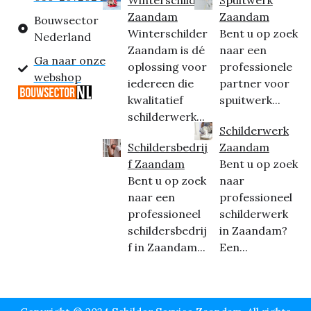
Zaandam
Zaandam
Bouwsector
Winterschilder
Bent u op zoek
Nederland
Zaandam is dé
naar een
Ga naar onze
oplossing voor
professionele
webshop
iedereen die
partner voor
kwalitatief
spuitwerk...
schilderwerk...
Schilderwerk
Schildersbedrij
Zaandam
f Zaandam
Bent u op zoek
Bent u op zoek
naar
naar een
professioneel
professioneel
schilderwerk
schildersbedrij
in Zaandam?
f in Zaandam...
Een...