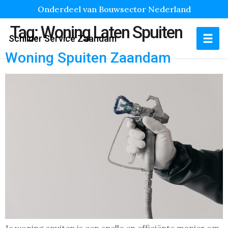
Onderdeel van Bouwsector Nederland
Tag:
Woning Laten Spuiten
Schilder Service Zaandam
Woning Spuiten Zaandam