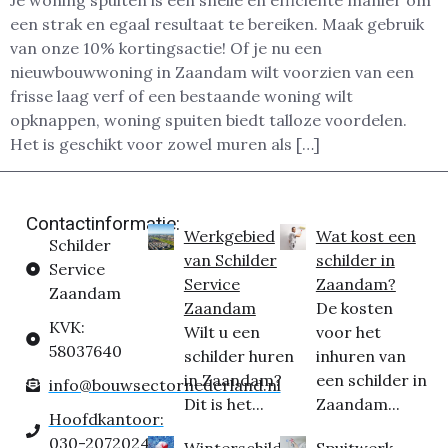
Je woning spuiten is een snelle en efficiënte manier om
een strak en egaal resultaat te bereiken. Maak gebruik
van onze 10% kortingsactie! Of je nu een
nieuwbouwwoning in Zaandam wilt voorzien van een
frisse laag verf of een bestaande woning wilt
opknappen, woning spuiten biedt talloze voordelen.
Het is geschikt voor zowel muren als […]
Contactinformatie:
Werkgebied
Wat kost een
Schilder
van Schilder
schilder in
Service
Service
Zaandam?
Zaandam
Zaandam
De kosten
KVK:
Wilt u een
voor het
58037640
schilder huren
inhuren van
in Zaandam?
een schilder in
info@bouwsectornederland.nl
Dit is het...
Zaandam...
Hoofdkantoor:
030-2072024
Winterschilder
Spuitwerk