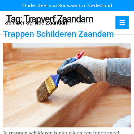
Onderdeel van Bouwsector Nederland
Tag:
Trapverf Zaandam
Schilder Service Zaandam
Trappen Schilderen Zaandam
Je trappen schilderen is niet alleen een functioneel