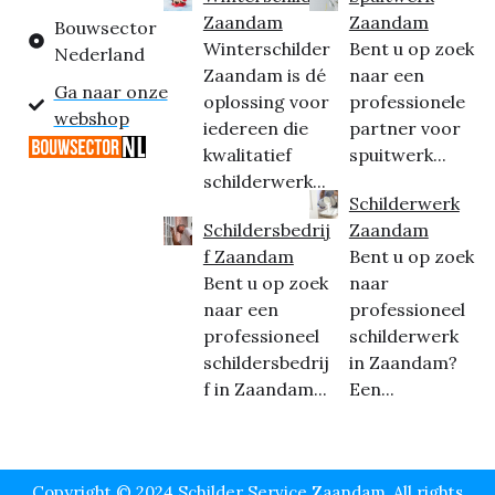
Zaandam
Zaandam
Bouwsector
Winterschilder
Bent u op zoek
Nederland
Zaandam is dé
naar een
Ga naar onze
oplossing voor
professionele
webshop
iedereen die
partner voor
kwalitatief
spuitwerk...
schilderwerk...
Schilderwerk
Schildersbedrij
Zaandam
f Zaandam
Bent u op zoek
Bent u op zoek
naar
naar een
professioneel
professioneel
schilderwerk
schildersbedrij
in Zaandam?
f in Zaandam...
Een...
Copyright © 2024 Schilder Service Zaandam, All rights