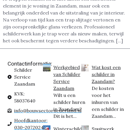
element in je woning in Zaandam, maar ook een
belangrijk onderdeel van de uitstraling van je interieur.
Na verloop van tijd kan een trap slijtage vertonen en
zijn oorspronkelijke glans verliezen. Professioneel
schilderwerk kan je trap weer als nieuw maken, terwijl
het ook beschermt tegen verdere beschadigingen. […]
Contactinformatie:
Werkgebied
Wat kost een
Schilder
van Schilder
schilder in
Service
Service
Zaandam?
Zaandam
Zaandam
De kosten
KVK:
Wilt u een
voor het
58037640
schilder huren
inhuren van
in Zaandam?
een schilder in
info@bouwsectornederland.nl
Dit is het...
Zaandam...
Hoofdkantoor:
030-2072024
Winterschilder
Spuitwerk