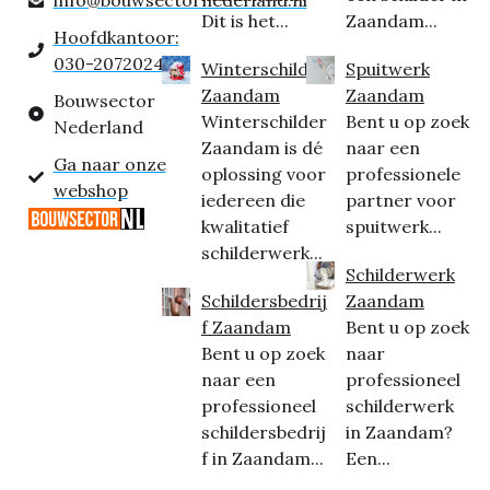
info@bouwsectornederland.nl
Dit is het...
Zaandam...
Hoofdkantoor:
030-2072024
Winterschilder
Spuitwerk
Zaandam
Zaandam
Bouwsector
Winterschilder
Bent u op zoek
Nederland
Zaandam is dé
naar een
Ga naar onze
oplossing voor
professionele
webshop
iedereen die
partner voor
kwalitatief
spuitwerk...
schilderwerk...
Schilderwerk
Schildersbedrij
Zaandam
f Zaandam
Bent u op zoek
Bent u op zoek
naar
naar een
professioneel
professioneel
schilderwerk
schildersbedrij
in Zaandam?
f in Zaandam...
Een...