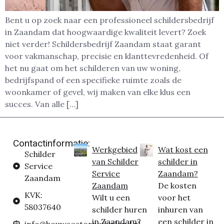
Bent u op zoek naar een professioneel schildersbedrijf
in Zaandam dat hoogwaardige kwaliteit levert? Zoek
niet verder! Schildersbedrijf Zaandam staat garant
voor vakmanschap, precisie en klanttevredenheid. Of
het nu gaat om het schilderen van uw woning,
bedrijfspand of een specifieke ruimte zoals de
woonkamer of gevel, wij maken van elke klus een
succes. Van alle […]
Contactinformatie:
Werkgebied
Wat kost een
Schilder
van Schilder
schilder in
Service
Service
Zaandam?
Zaandam
Zaandam
De kosten
KVK:
Wilt u een
voor het
58037640
schilder huren
inhuren van
in Zaandam?
een schilder in