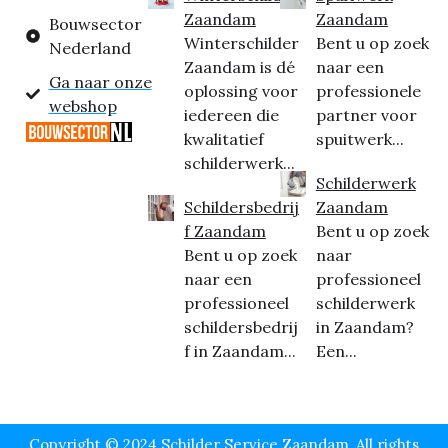
Zaandam
Zaandam
Bouwsector
Winterschilder
Bent u op zoek
Nederland
Zaandam is dé
naar een
Ga naar onze
oplossing voor
professionele
webshop
iedereen die
partner voor
kwalitatief
spuitwerk...
schilderwerk...
Schilderwerk
Schildersbedrij
Zaandam
f Zaandam
Bent u op zoek
Bent u op zoek
naar
naar een
professioneel
professioneel
schilderwerk
schildersbedrij
in Zaandam?
f in Zaandam...
Een...
Copyright © 2024 Schilder Service Zaandam, All rights