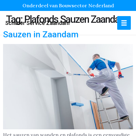
Onderdeel van Bouwsector Nederland
Tag:
Plafonds Sauzen Zaandam
Schilder Service Zaandam
Sauzen in Zaandam
Het sauzen van wanden en plafonds is een eenvoudige