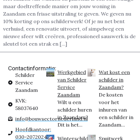
maar doeltreffende manier om jouw woning in
Zaandam een frisse uitstraling te geven. We geven nu
10% korting op ons schilderwerk! Of je nu net bent
verhuisd, een renovatie uitvoert, of simpelweg een
nieuwe sfeer wilt creëren, professioneel sauswerk is de
sleutel tot een strak en […]
Contactinformatie:
Werkgebied
Wat kost een
Schilder
van Schilder
schilder in
Service
Service
Zaandam?
Zaandam
Zaandam
De kosten
KVK:
Wilt u een
voor het
58037640
schilder huren
inhuren van
in Zaandam?
een schilder in
info@bouwsectornederland.nl
Dit is het...
Zaandam...
Hoofdkantoor:
030-2072024
Winterschilder
Spuitwerk