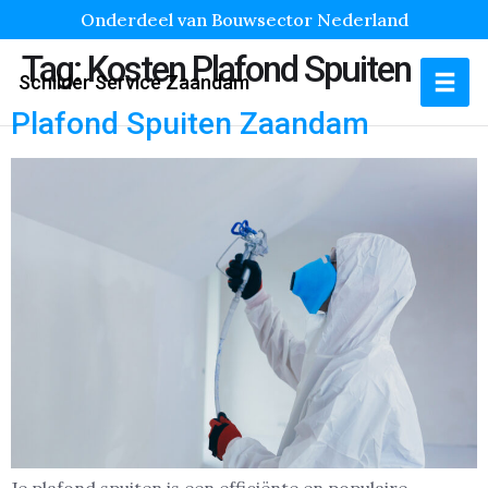
Onderdeel van Bouwsector Nederland
Tag:
Kosten Plafond Spuiten
Schilder Service Zaandam
Plafond Spuiten Zaandam