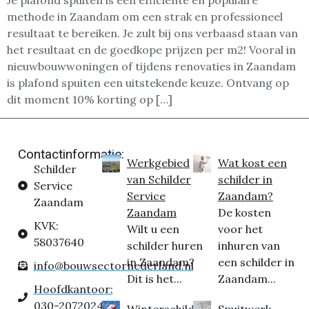
Je plafond spuiten is een efficiënte en populaire
methode in Zaandam om een strak en professioneel
resultaat te bereiken. Je zult bij ons verbaasd staan van
het resultaat en de goedkope prijzen per m2! Vooral in
nieuwbouwwoningen of tijdens renovaties in Zaandam
is plafond spuiten een uitstekende keuze. Ontvang op
dit moment 10% korting op […]
Contactinformatie:
Werkgebied
Wat kost een
Schilder
van Schilder
schilder in
Service
Service
Zaandam?
Zaandam
Zaandam
De kosten
KVK:
Wilt u een
voor het
58037640
schilder huren
inhuren van
in Zaandam?
een schilder in
info@bouwsectornederland.nl
Dit is het...
Zaandam...
Hoofdkantoor:
030-2072024
Winterschilder
Spuitwerk