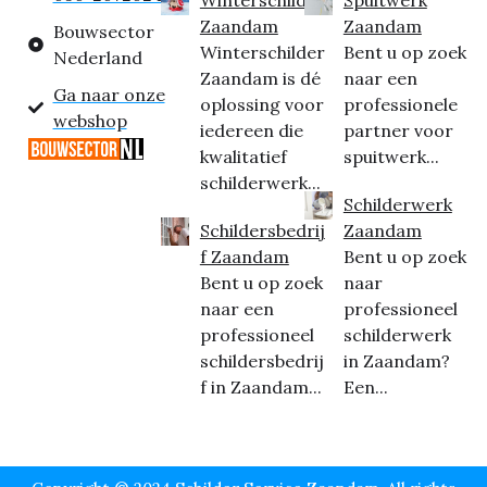
Zaandam
Zaandam
Bouwsector
Winterschilder
Bent u op zoek
Nederland
Zaandam is dé
naar een
Ga naar onze
oplossing voor
professionele
webshop
iedereen die
partner voor
kwalitatief
spuitwerk...
schilderwerk...
Schilderwerk
Schildersbedrij
Zaandam
f Zaandam
Bent u op zoek
Bent u op zoek
naar
naar een
professioneel
professioneel
schilderwerk
schildersbedrij
in Zaandam?
f in Zaandam...
Een...