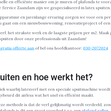
nelle en efficiënte manier om je muren of plafonds te voor
er Service Zaandam zijn we gespecialiseerd in latex spuiten.
paratuur en jarenlange ervaring zorgen we voor een perfe
 nu gaat om een nieuwbouwwoning, renovatieproject of ee
rf, het strakste werk en de laagste prijzen per m2. Maak
 spuiten door onze professionals uit Zaandam!
gratis offerte aan
of bel ons hoofdkantoor:
030-2072024
uiten en hoe werkt het?
niek waarbij latexverf met een speciale spuitmachine word
beurd dit airless wat het snel en efficiënt maakt.
ze methode is dat de verf gelijkmatig wordt verdeeld, zo
plafonds is dit een groot voordeel t.o.v. een
plafond rollen
.