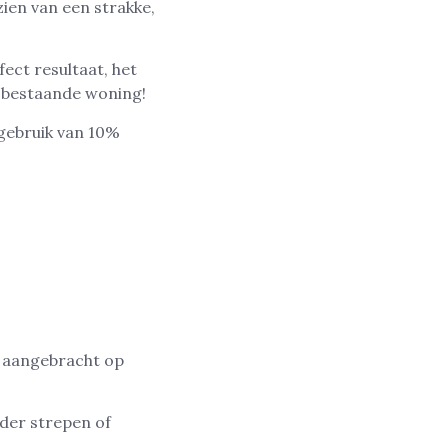
zien van een strakke,
ct resultaat, het
n bestaande woning!
 gebruik van 10%
t aangebracht op
nder strepen of