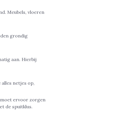
d. Meubels, vloeren
rden grondig
atig aan. Hierbij
alles netjes op,
Je moet ervoor zorgen
t de spuitklus.