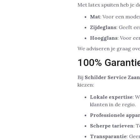
Met latex spuiten heb je d
Mat
: Voor een moder
Zijdeglans
: Geeft ee
Hoogglans
: Voor ee
We adviseren je graag over
100% Garanti
Bij
Schilder Service Zaa
kiezen:
Lokale expertise
: W
klanten in de regio.
Professionele appa
Scherpe tarieven
: 
Transparantie
: Gee