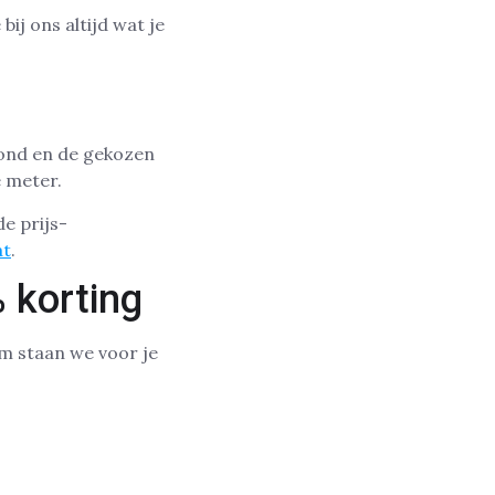
ij ons altijd wat je
rond en de gekozen
e meter.
e prijs-
at
.
 korting
am staan we voor je