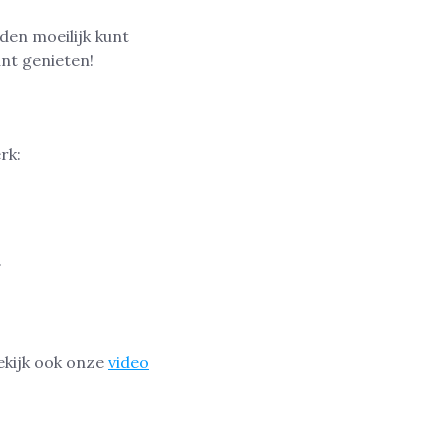
den moeilijk kunt
unt genieten!
rk:
.
Bekijk ook onze
video