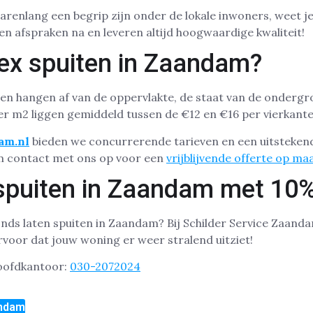
renlang een begrip zijn onder de lokale inwoners, weet je b
 afspraken na en leveren altijd hoogwaardige kwaliteit!
tex spuiten in Zaandam?
ten hangen af van de oppervlakte, de staat van de onderg
er m2 liggen gemiddeld tussen de €12 en €16 per vierkant
am.nl
bieden we concurrerende tarieven en een uitstekend
m contact met ons op voor een
vrijblijvende offerte op ma
 spuiten in Zaandam met 10%
onds laten spuiten in Zaandam? Bij Schilder Service Zaand
voor dat jouw woning er weer stralend uitziet!
hoofdkantoor:
030-2072024
andam