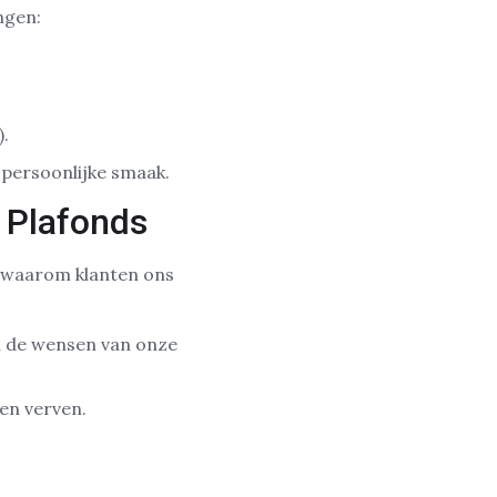
ngen:
).
n persoonlijke smaak.
 Plafonds
s waarom klanten ons
n de wensen van onze
 en verven.