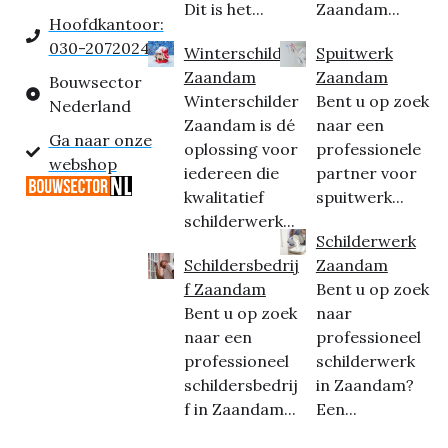
Dit is het...
Zaandam...
Hoofdkantoor:
030-2072024
Winterschilder
Spuitwerk
Zaandam
Zaandam
Bouwsector
Winterschilder
Bent u op zoek
Nederland
Zaandam is dé
naar een
Ga naar onze
oplossing voor
professionele
webshop
iedereen die
partner voor
kwalitatief
spuitwerk...
schilderwerk...
Schilderwerk
Schildersbedrij
Zaandam
f Zaandam
Bent u op zoek
Bent u op zoek
naar
naar een
professioneel
professioneel
schilderwerk
schildersbedrij
in Zaandam?
f in Zaandam...
Een...