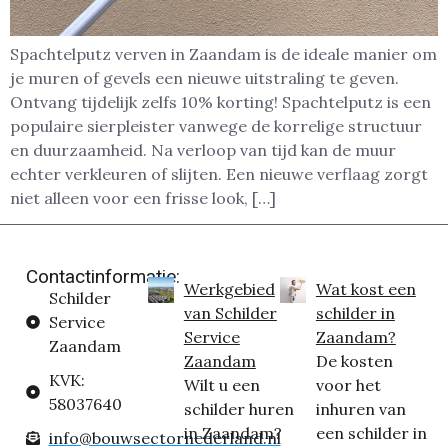
Spachtelputz verven in Zaandam is de ideale manier om
je muren of gevels een nieuwe uitstraling te geven.
Ontvang tijdelijk zelfs 10% korting! Spachtelputz is een
populaire sierpleister vanwege de korrelige structuur
en duurzaamheid. Na verloop van tijd kan de muur
echter verkleuren of slijten. Een nieuwe verflaag zorgt
niet alleen voor een frisse look, […]
Contactinformatie:
Werkgebied
Wat kost een
Schilder
van Schilder
schilder in
Service
Service
Zaandam?
Zaandam
Zaandam
De kosten
KVK:
Wilt u een
voor het
58037640
schilder huren
inhuren van
in Zaandam?
een schilder in
info@bouwsectornederland.nl