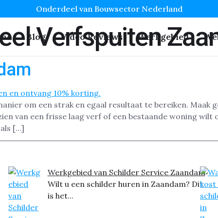
Onderdeel van Bouwsector Nederland
eel Verfspuiten Za
me
Blog
Video Reviews
Werkgebied
We
ndam
 manier om een strak en egaal resultaat te bereiken. Maak 
n van een frisse laag verf of een bestaande woning wilt 
als […]
Werkgebied van Schilder Service Zaandam
Wilt u een schilder huren in Zaandam? Dit
is het...