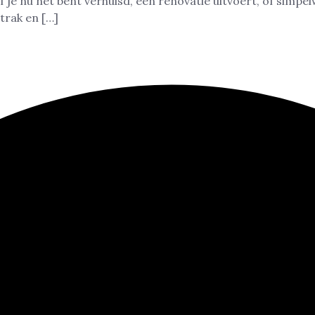
 je nu net bent verhuisd, een renovatie uitvoert, of simpe
strak en […]