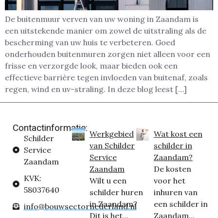
De buitenmuur verven van uw woning in Zaandam is
een uitstekende manier om zowel de uitstraling als de
bescherming van uw huis te verbeteren. Goed
onderhouden buitenmuren zorgen niet alleen voor een
frisse en verzorgde look, maar bieden ook een
effectieve barrière tegen invloeden van buitenaf, zoals
regen, wind en uv-straling. In deze blog leest […]
Contactinformatie:
Werkgebied
Wat kost een
Schilder
van Schilder
schilder in
Service
Service
Zaandam?
Zaandam
Zaandam
De kosten
KVK:
Wilt u een
voor het
58037640
schilder huren
inhuren van
in Zaandam?
een schilder in
info@bouwsectornederland.nl
Dit is het...
Zaandam...