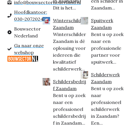
in Zaandam?
een schilder in
info@bouwsectornederland.nl
Dit is het...
Zaandam...
Hoofdkantoor:
030-2072024
Winterschilder
Spuitwerk
Zaandam
Zaandam
Bouwsector
Winterschilder
Bent u op zoek
Nederland
Zaandam is dé
naar een
Ga naar onze
oplossing voor
professionele
webshop
iedereen die
partner voor
kwalitatief
spuitwerk...
schilderwerk...
Schilderwerk
Schildersbedrij
Zaandam
f Zaandam
Bent u op zoek
Bent u op zoek
naar
naar een
professioneel
professioneel
schilderwerk
schildersbedrij
in Zaandam?
f in Zaandam...
Een...