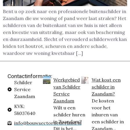
Bent u op zoek naar een professionele buitenschilder in
Zaandam die uw woning of pand weer laat stralen? Het
schilderen van de buitenkant van uw huis is niet alleen
een kwestie van uitstraling, maar ook van bescherming
en duurzaamheid. Slecht of verouderd schilderwerk kan
leiden tot houtrot, scheuren en andere schade,
waardoor uw woning kwetsbaar […]
Contactinformatie:
Werkgebied
Wat kost een
Schilder
van Schilder
schilder in
Service
Service
Zaandam?
Zaandam
Zaandam
De kosten
KVK:
Wilt u een
voor het
58037640
schilder huren
inhuren van
in Zaandam?
een schilder in
info@bouwsectornederland.nl
Dit is het...
Zaandam...