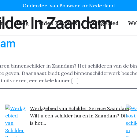
Onderdeel van Bouwsector Nederland
ilder In Zaandam
me
Blog
Video Reviews
Werkgebied
We
dam
aren binnenschilder in Zaandam? Het schilderen van de b
ng te geven. Daarnaast biedt goed binnenschilderwerk besc
t uitvoeren, een enkele kamer […]
Werkgebied van Schilder Service Zaandam
Wilt u een schilder huren in Zaandam? Dit
is het...